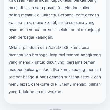
Kawasan Pantai Indah Kapuk telah berkembang
menjadi salah satu pusat lifestyle dan kuliner
paling menarik di Jakarta. Berbagai cafe dengan
konsep unik, menu kreatif, serta suasana yang
nyaman membuat area ini selalu ramai dikunjungi
oleh berbagai kalangan.
Melalui panduan dari AJSLOT88, kamu bisa
menemukan berbagai inspirasi tempat nongkrong
yang menarik untuk dikunjungi bersama teman
maupun keluarga. Jadi, jika kamu sedang mencari
tempat hangout baru dengan suasana estetik dan
menu lezat, cafe-cafe di PIK tentu menjadi pilihan
yang tidak boleh dilewatkan.