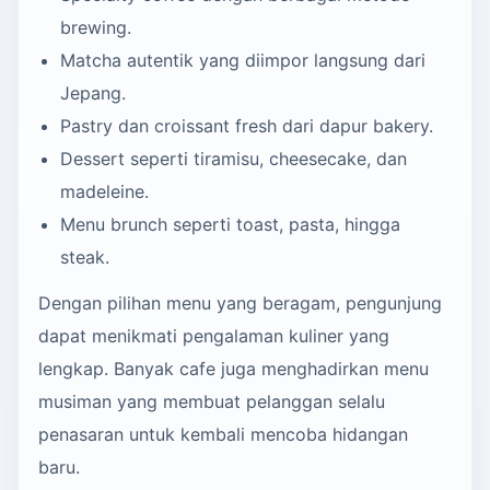
brewing.
Matcha autentik yang diimpor langsung dari
Jepang.
Pastry dan croissant fresh dari dapur bakery.
Dessert seperti tiramisu, cheesecake, dan
madeleine.
Menu brunch seperti toast, pasta, hingga
steak.
Dengan pilihan menu yang beragam, pengunjung
dapat menikmati pengalaman kuliner yang
lengkap. Banyak cafe juga menghadirkan menu
musiman yang membuat pelanggan selalu
penasaran untuk kembali mencoba hidangan
baru.