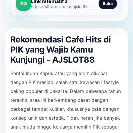
Link Alternatif 3
03
Buka
https://ultraredir.com/ajslot88
Rekomendasi Cafe Hits di
PIK yang Wajib Kamu
Kunjungi - AJSLOT88
Pantai Indah Kapuk atau yang lebih dikenal
dengan PIK menjadi salah satu kawasan lifestyle
paling populer di Jakarta. Dalam beberapa tahun
terakhir, area ini berkembang pesat dengan
berbagai tempat kuliner, khususnya cafe dengan
konsep unik dan estetik. Tidak heran jika banyak
anak muda hingga keluarga memilih PIK sebagai